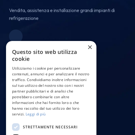
Vendita, assistenza e installazione grandi impianti di
refrigerazione
×
Questo sito web utilizza
Info Aziendali
cookie
Utilizziamo i cookie per personalizzare
Capitale 100.000,00€
contenuti, annunci e per analizzare il nostro
traffico. Condividiamo inoltre informazioni
Piva 01930110935
sul tuo utilizzo del nostro sito con i nostri
partner pubblicitari e di analisi che
potrebbero combinarle con altre
informazioni che hai fornito loro o che
hanno raccolto dal tuo utilizzo dei loro
servizi.
Leggi di più
Ultime News
STRETTAMENTE NECESSARI