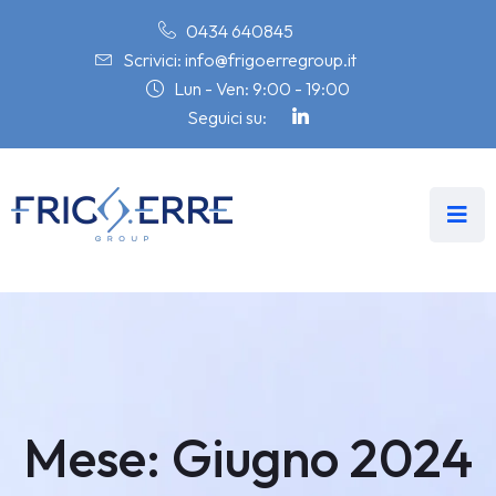
0434 640845
Scrivici: info@frigoerregroup.it
Lun - Ven: 9:00 - 19:00
Seguici su:
Mese:
Giugno 2024